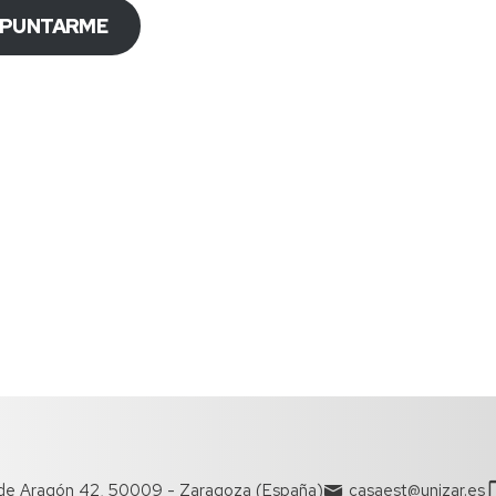
APUNTARME
de Aragón 42, 50009 - Zaragoza (España)
casaest@unizar.es