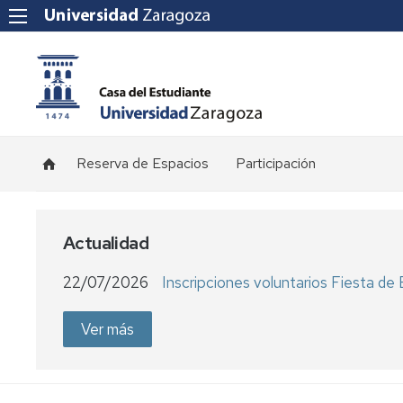
Reserva de Espacios
Participación
Consejo
de
Estudiantes
Actualidad
Delegaciones
22/07/2026
Inscripciones voluntarios Fiesta d
de
Estudiantes
Ver más
Claustro
Consejo
de