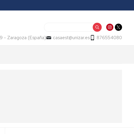
Buscar
9 - Zaragoza (España)
casaest@unizar.es
876554080